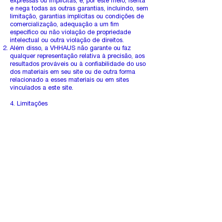
expressas ou implícitas, e, por este meio, isenta
e nega todas as outras garantias, incluindo, sem
limitação, garantias implícitas ou condições de
comercialização, adequação a um fim
específico ou não violação de propriedade
intelectual ou outra violação de direitos.
Além disso, a VHHAUS não garante ou faz
qualquer representação relativa à precisão, aos
resultados prováveis ​​ou à confiabilidade do uso
dos materiais em seu site ou de outra forma
relacionado a esses materiais ou em sites
vinculados a este site.
4. Limitações
Em nenhum caso a
VHHAUS
ou seus
fornecedores serão responsáveis ​​por quaisquer
danos (incluindo, sem limitação, danos por
perda de dados ou lucro ou devido a
interrupção dos negócios) decorrentes do uso
ou da incapacidade de usar os materiais em
VHHAUS
, mesmo que a
VHHAUS
ou um
representante autorizado da
VHHAUS
tenha
sido notificado oralmente ou por escrito da
possibilidade de tais danos. Como algumas
jurisdições não permitem limitações em
garantias implícitas, ou limitações de
responsabilidade por danos conseqüentes ou