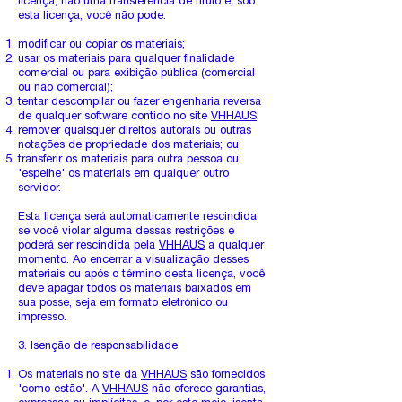
licença, não uma transferência de título e, sob
esta licença, você não pode:
modificar ou copiar os materiais;
usar os materiais para qualquer finalidade
comercial ou para exibição pública (comercial
ou não comercial);
tentar descompilar ou fazer engenharia reversa
de qualquer software contido no site
VHHAUS
;
remover quaisquer direitos autorais ou outras
notações de propriedade dos materiais; ou
transferir os materiais para outra pessoa ou
'espelhe' os materiais em qualquer outro
servidor.
Esta licença será automaticamente rescindida
se você violar alguma dessas restrições e
poderá ser rescindida pela
VHHAUS
a qualquer
momento. Ao encerrar a visualização desses
materiais ou após o término desta licença, você
deve apagar todos os materiais baixados em
sua posse, seja em formato eletrónico ou
impresso.
3. Isenção de responsabilidade
Os materiais no site da
VHHAUS
são fornecidos
'como estão'. A
VHHAUS
não oferece garantias,