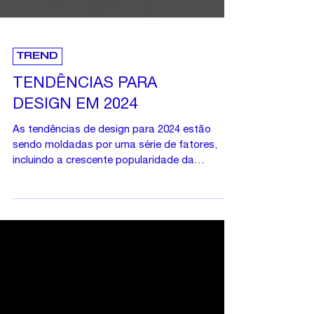
TREND
TENDÊNCIAS PARA
DESIGN EM 2024
As tendências de design para 2024 estão
sendo moldadas por uma série de fatores,
incluindo a crescente popularidade da
tecnologia, a...