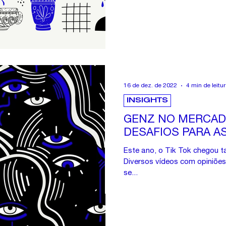
16 de dez. de 2022
4 min de leitu
INSIGHTS
GENZ NO MERCAD
DESAFIOS PARA A
Este ano, o Tik Tok chegou 
Diversos vídeos com opiniões,
se...