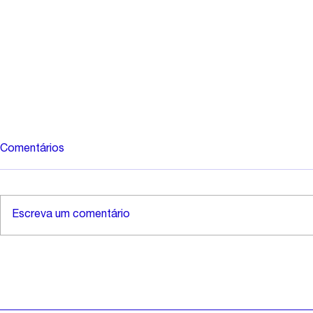
Comentários
Escreva um comentário
FACEBOOK LANÇA
IA RECUPE
ASSINATURA MENSAL SEM
LENNON E 
ANÚNCIOS NA EUROPA
DOS BEATL
LANÇADA