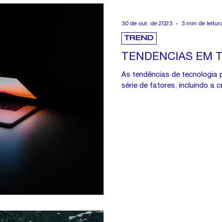
30 de out. de 2023
3 min de leitur
TREND
TENDÊNCIAS EM T
As tendências de tecnologia
série de fatores, incluindo a 