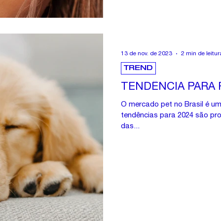
13 de nov. de 2023
2 min de leitur
TREND
TENDÊNCIA PARA 
O mercado pet no Brasil é um
tendências para 2024 são pro
das...