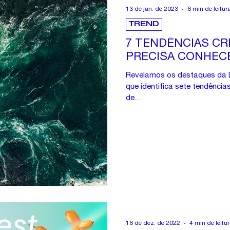
13 de jan. de 2023
6 min de leitur
TREND
7 TENDÊNCIAS CR
PRECISA CONHECE
Revelamos os destaques da D
que identifica sete tendências
de...
16 de dez. de 2022
4 min de leitu